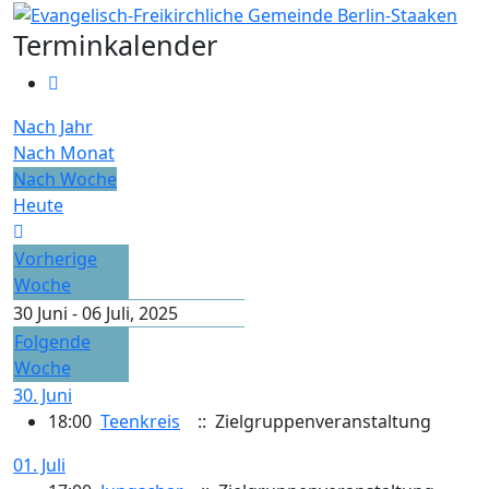
Terminkalender
Nach Jahr
Nach Monat
Nach Woche
Heute
Vorherige
Woche
30 Juni - 06 Juli, 2025
Folgende
Woche
30. Juni
18:00
Teenkreis
:: Zielgruppenveranstaltung
01. Juli