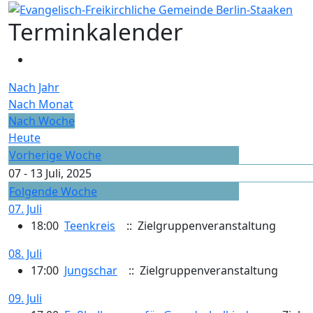
Terminkalender
Nach Jahr
Nach Monat
Nach Woche
Heute
Vorherige Woche
07 - 13 Juli, 2025
Folgende Woche
07. Juli
18:00
Teenkreis
:: Zielgruppenveranstaltung
08. Juli
17:00
Jungschar
:: Zielgruppenveranstaltung
09. Juli