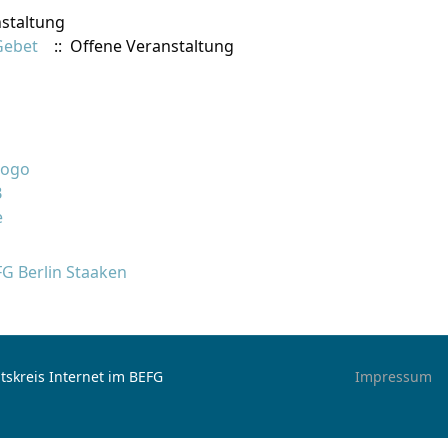
staltung
Gebet
:: Offene Veranstaltung
FG Berlin Staaken
tskreis Internet im BEFG
Impressum